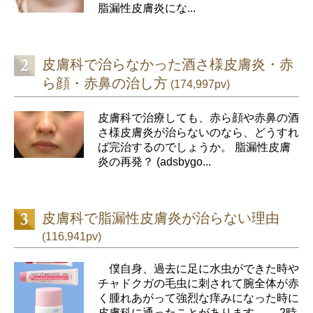
脂漏性皮膚炎にな...
皮膚科で治らなかった酒さ様皮膚炎・赤
ら顔・赤鼻の治し方
(174,997pv)
皮膚科で治療しても、赤ら顔や赤鼻の酒
さ様皮膚炎が治らないのなら、どうすれ
ば完治するのでしょうか。 脂漏性皮膚
炎の再発？ (adsbygo...
皮膚科で脂漏性皮膚炎が治らない理由
(116,941pv)
僕自身、過去に足に水虫ができた時や
チャドクガの毛虫に刺されて腕全体が赤
く腫れあがって強烈な痒みになった時に
皮膚科に通ったことがあります。 2時