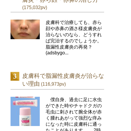
(175,032pv)
皮膚科で治療しても、赤ら
顔や赤鼻の酒さ様皮膚炎が
治らないのなら、どうすれ
ば完治するのでしょうか。
脂漏性皮膚炎の再発？
(adsbygo...
皮膚科で脂漏性皮膚炎が治らな
い理由
(116,973pv)
僕自身、過去に足に水虫
ができた時やチャドクガの
毛虫に刺されて腕全体が赤
く腫れあがって強烈な痒み
になった時に皮膚科に通っ
たことがあります。 2時