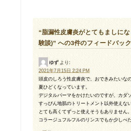
“脂漏性皮膚炎がとてもましにな
験談)” への3件のフィードバッ
ゆず
より:
2021年7月15日 2:24 PM
頭皮のしろう性皮膚炎で、おできみたいな
夏ひどくなっています。
デジタルパーマをかけたいのですが、カダ
すっぴん地肌のトリートメント以外使えな
とても高くてずっと使えそうもありません
コラージュフルフルのリンスでもか少しべ