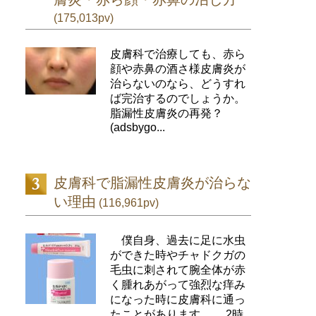
(175,013pv)
皮膚科で治療しても、赤ら
顔や赤鼻の酒さ様皮膚炎が
治らないのなら、どうすれ
ば完治するのでしょうか。
脂漏性皮膚炎の再発？
(adsbygo...
皮膚科で脂漏性皮膚炎が治らな
い理由
(116,961pv)
僕自身、過去に足に水虫
ができた時やチャドクガの
毛虫に刺されて腕全体が赤
く腫れあがって強烈な痒み
になった時に皮膚科に通っ
たことがあります。 2時