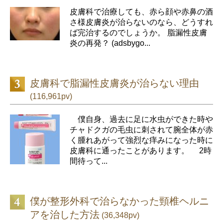
皮膚科で治療しても、赤ら顔や赤鼻の酒
さ様皮膚炎が治らないのなら、どうすれ
ば完治するのでしょうか。 脂漏性皮膚
炎の再発？ (adsbygo...
皮膚科で脂漏性皮膚炎が治らない理由
(116,961pv)
僕自身、過去に足に水虫ができた時や
チャドクガの毛虫に刺されて腕全体が赤
く腫れあがって強烈な痒みになった時に
皮膚科に通ったことがあります。 2時
間待って...
僕が整形外科で治らなかった頸椎ヘルニ
アを治した方法
(36,348pv)