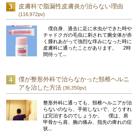
皮膚科で脂漏性皮膚炎が治らない理由
(116,972pv)
僕自身、過去に足に水虫ができた時や
チャドクガの毛虫に刺されて腕全体が赤
く腫れあがって強烈な痒みになった時に
皮膚科に通ったことがあります。 2時
間待って...
僕が整形外科で治らなかった頸椎ヘルニ
アを治した方法
(36,350pv)
整形外科に通っても、頸椎ヘルニアが治
らないのなら、手術しないで、どうすれ
ば完治するのでしょうか。 僕は、肩
甲骨から肩、腕の痛み、指先の痺れの症
状...